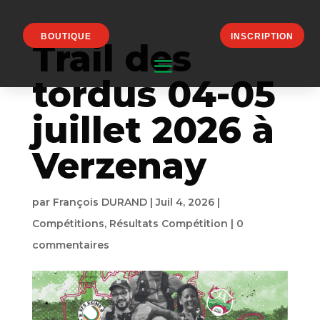
BOUTIQUE
INSCRIPTION
Trail des
tordus 04-05
juillet 2026 à
Verzenay
par
François DURAND
|
Juil 4, 2026
|
Compétitions
,
Résultats Compétition
|
0
commentaires