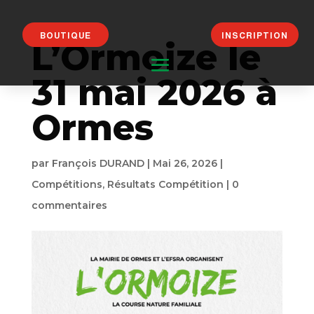
BOUTIQUE
INSCRIPTION
L’Ormoize le
31 mai 2026 à
Ormes
par
François DURAND
|
Mai 26, 2026
|
Compétitions
,
Résultats Compétition
|
0
commentaires