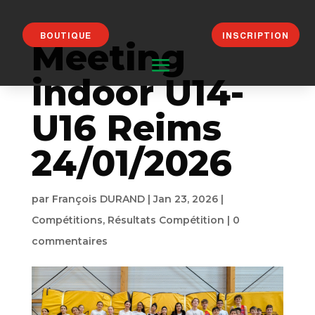
BOUTIQUE
INSCRIPTION
Meeting
indoor U14-
U16 Reims
24/01/2026
par
François DURAND
|
Jan 23, 2026
|
Compétitions
,
Résultats Compétition
|
0
commentaires