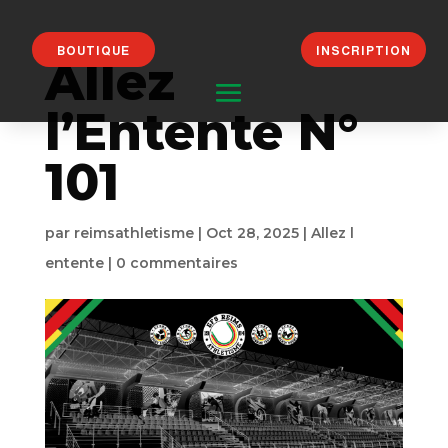
BOUTIQUE
INSCRIPTION
Allez
l’Entente N°
101
par
reimsathletisme
|
Oct 28, 2025
|
Allez l
entente
|
0 commentaires