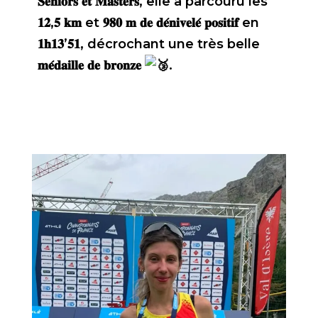
𝐒𝐞𝐧𝐢𝐨𝐫𝐬 𝐞𝐭 𝐌𝐚𝐬𝐭𝐞𝐫𝐬, elle a parcouru les
𝟏𝟐,𝟓 𝐤𝐦 et 𝟗𝟖𝟎 𝐦 𝐝𝐞 𝐝𝐞́𝐧𝐢𝐯𝐞𝐥𝐞́ 𝐩𝐨𝐬𝐢𝐭𝐢𝐟 en
𝟏𝐡𝟏𝟑’𝟓𝟏, décrochant une très belle
𝐦𝐞́𝐝𝐚𝐢𝐥𝐥𝐞 𝐝𝐞 𝐛𝐫𝐨𝐧𝐳𝐞
.
Résultats complets