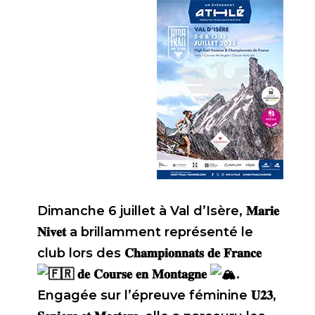
Dimanche 6 juillet à Val d’Isère, 𝐌𝐚𝐫𝐢𝐞
𝐍𝐢𝐯𝐞𝐭 a brillamment représenté le
club lors des 𝐂𝐡𝐚𝐦𝐩𝐢𝐨𝐧𝐧𝐚𝐭𝐬 𝐝𝐞 𝐅𝐫𝐚𝐧𝐜𝐞
𝐝𝐞 𝐂𝐨𝐮𝐫𝐬𝐞 𝐞𝐧 𝐌𝐨𝐧𝐭𝐚𝐠𝐧𝐞
.
Engagée sur l’épreuve féminine 𝐔𝟐𝟑,