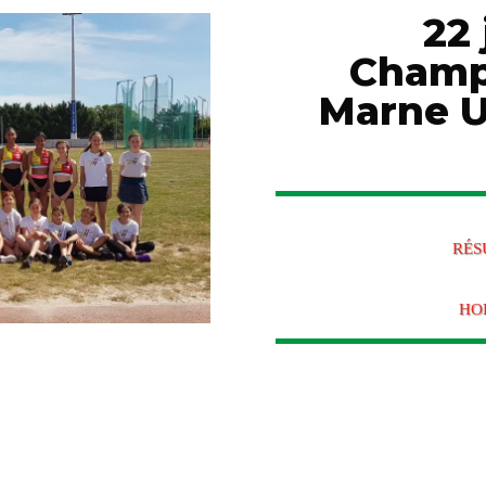
22 
Champ
Marne U
RÉS
HO