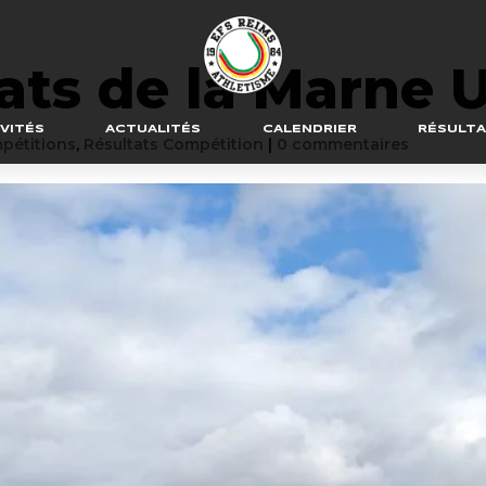
ts de la Marne U
VITÉS
ACTUALITÉS
CALENDRIER
RÉSULT
pétitions
,
Résultats Compétition
|
0 commentaires