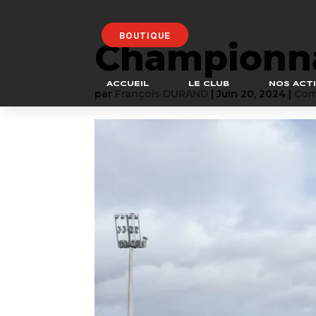
BOUTIQUE
Championna
ACCUEIL
LE CLUB
NOS ACTI
par
François DURAND
|
Juin 20, 2024
|
Com