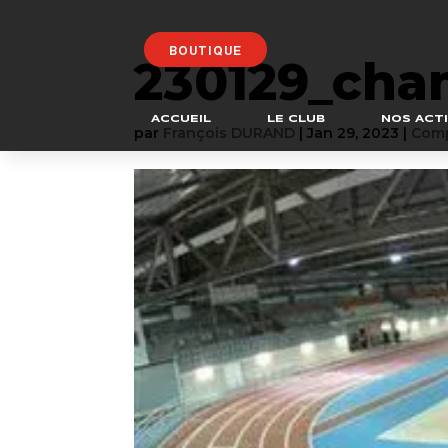
BOUTIQUE
230129_cha
ACCUEIL
LE CLUB
NOS ACTI
par
François DURAND
|
Jan 29, 2023
|
Comp