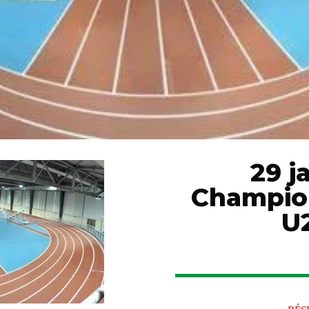
29 j
Champion
U