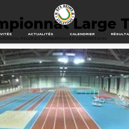
mpionnat Large T
VITÉS
ACTUALITÉS
CALENDRIER
RÉSULT
étitions
,
Résultats Compétition
|
0 commentaires