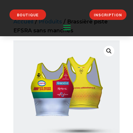
BOUTIQUE
INSCRIPTION
Accueil
/
Produits
/ Brassière piste
EFSRA sans manches