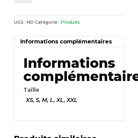
de
Brassière
piste
UGS :
ND
Catégorie :
Produits
EFSRA
sans
Informations complémentaires
manches
Informations
complémentair
Taille
XS, S, M, L, XL, XXL