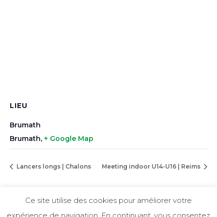
LIEU
Brumath
Brumath
,
+ Google Map
Lancers longs | Chalons
Meeting indoor U14-U16 | Reims
Ce site utilise des cookies pour améliorer votre
© 2025
EFSRA
| Créé avec le ❤️ par L’EFSRA
expérience de navigation. En continuant, vous consentez