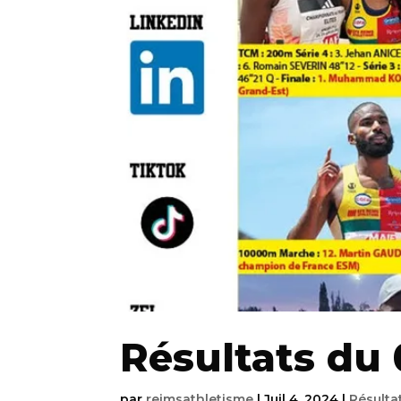
Résultats du 
par
reimsathletisme
|
Juil 4, 2024
|
Résulta